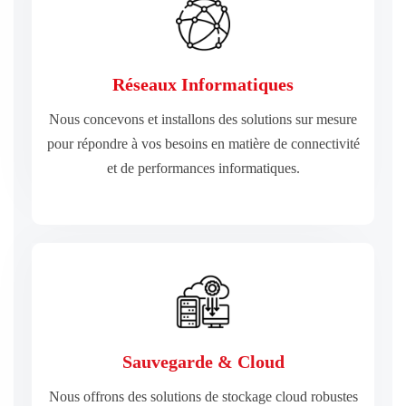
EN SAVOIR PLUS
Réseaux Informatiques
et de performances informatiques.
pour répondre à vos besoins en matière de connectivité
Nous concevons et installons des solutions sur mesure
Nous concevons et installons des solutions sur mesure
pour répondre à vos besoins en matière de connectivité
et de performances informatiques.
Réseaux Informatiques
EN SAVOIR PLUS
Sauvegarde & Cloud
ou de perte de données.
offrant une tranquillité d'esprit totale en cas de sinistre
Nous offrons des solutions de stockage cloud robustes