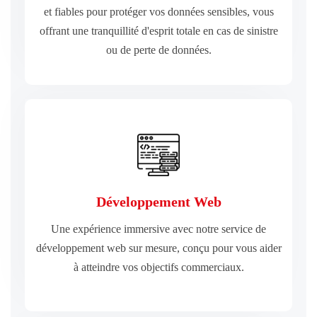
et fiables pour protéger vos données sensibles, vous
et fiables pour protéger vos données sensibles, vous
Nous offrons des solutions de stockage cloud robustes
offrant une tranquillité d'esprit totale en cas de sinistre
ou de perte de données.
Sauvegarde & Cloud
EN SAVOIR PLUS
Développement Web
à atteindre vos objectifs commerciaux.
développement web sur mesure, conçu pour vous aider
Une expérience immersive avec notre service de
Une expérience immersive avec notre service de
développement web sur mesure, conçu pour vous aider
à atteindre vos objectifs commerciaux.
Développement Web